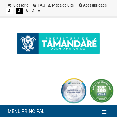
Glossário
FAQ
Mapa do Site
Acessibilidade
A+
A
A
A
A-
MENU PRINCIPAL