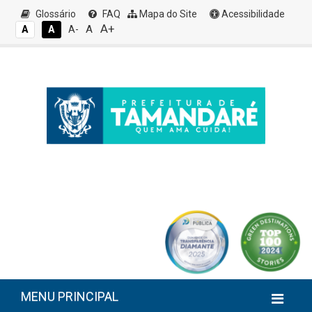
Glossário
FAQ
Mapa do Site
Acessibilidade
A+
A
A
A
A-
MENU PRINCIPAL