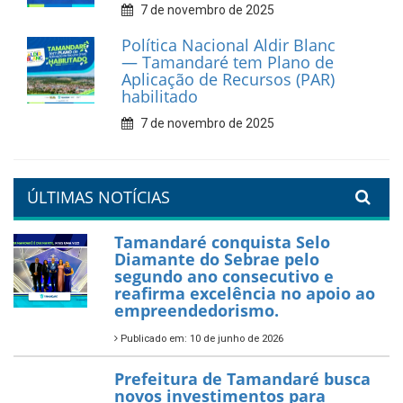
9 de fevereiro de 2026
Prefeitura de Tamandaré
reforça diálogo e
compromisso com a
valorização da educação
7 de fevereiro de 2026
Tamandaré se prepara para
um Réveillon inesquecível na
orla da cidade.
26 de dezembro de 2025
PartiuENEM — Prefeitura
garante transporte gratuito
para os estudantes
7 de novembro de 2025
Política Nacional Aldir Blanc
— Tamandaré tem Plano de
Aplicação de Recursos (PAR)
habilitado