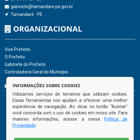
Receber Informações sobre novos Repasses
Hora:
04:03
/
Sábado
,
08 de agosto de
2026
INSTITUCIONAL
CNPJ: 01.596.018/0001-60
Avenida José Bezerra Sobrinho, nº s/n, Centro - CEP: 55.578-
INFORMAÇÕES SOBRE COOKIES
000
Utilizamos serviços de terceiros que utilizam cookies.
Atendimento: 08:00hs às 14:00hs
Essas ferramentas nos ajudam a oferecer uma melhor
(81) 98512-1231
experiência de navegação. Ao clicar no botão “Aceitar”
gabinete@tamandare.pe.gov.br
você concorda com o uso de cookies em nosso site. Para
Tamandaré - PE
maiores informações, acesse a nossa
Política de
Privacidade
.
ORGANIZACIONAL