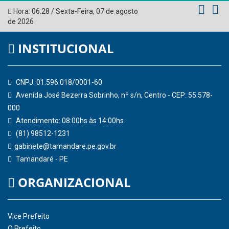
Tribunal de Contas do Estado de Pernambuco
Ministério Público do Estado de Pernambuco
Controladoria-Geral da União
Confederação Nacional de Municípios - CNM
QEdu
SICONFI - Tesouro Nacional
Consultar Convênios
Receber Informações sobre novos Repasses
Hora:
06:28
/
Sexta-Feira
,
07 de agosto
de 2026
INSTITUCIONAL