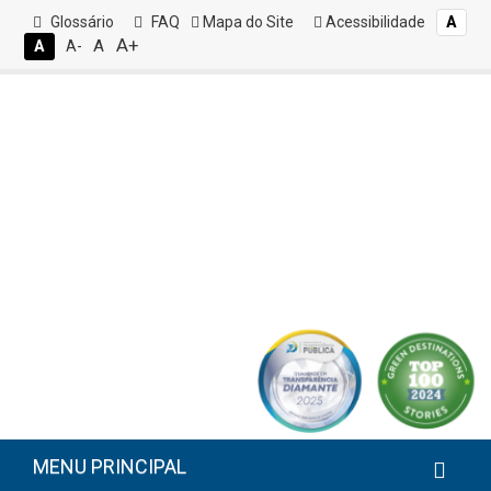
Glossário
FAQ
Mapa do Site
Acessibilidade
A
A+
A
A
A-
MENU PRINCIPAL