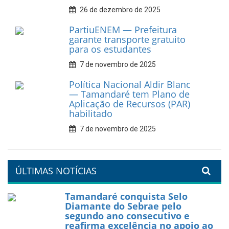
Prefeitura de Tamandaré
fortalece apoio aos
catadores de materiais
recicláveis
9 de fevereiro de 2026
Prefeitura de Tamandaré
reforça diálogo e
compromisso com a
valorização da educação
7 de fevereiro de 2026
Tamandaré se prepara para
um Réveillon inesquecível na
orla da cidade.
26 de dezembro de 2025
PartiuENEM — Prefeitura
garante transporte gratuito
para os estudantes