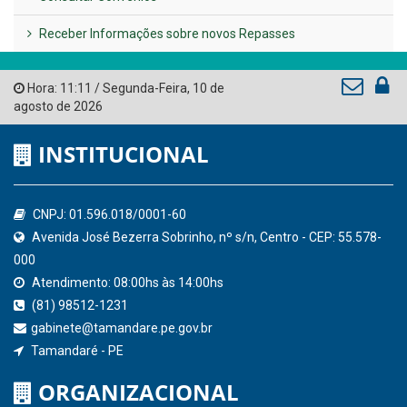
Governo de Pernambuco
Tribunal de Contas do Estado de Pernambuco
Ministério Público do Estado de Pernambuco
Controladoria-Geral da União
Confederação Nacional de Municípios - CNM
QEdu
SICONFI - Tesouro Nacional
Consultar Convênios
Receber Informações sobre novos Repasses
Hora:
11:11
/
Segunda-Feira
,
10 de
agosto de 2026