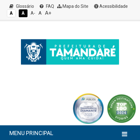
Glossário
FAQ
Mapa do Site
Acessibilidade
A+
A
A
A
A-
MENU PRINCIPAL