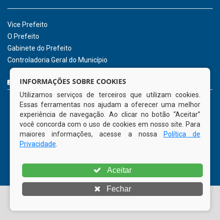
INSTITUCIONAL
CNPJ: 01.596.018/0001-60
Avenida José Bezerra Sobrinho, nº s/n, Centro - CEP: 55.578-
INFORMAÇÕES SOBRE COOKIES
000
Utilizamos serviços de terceiros que utilizam cookies.
Atendimento: 08:00hs às 14:00hs
Essas ferramentas nos ajudam a oferecer uma melhor
(81) 98512-1231
experiência de navegação. Ao clicar no botão “Aceitar”
gabinete@tamandare.pe.gov.br
você concorda com o uso de cookies em nosso site. Para
Tamandaré - PE
maiores informações, acesse a nossa
Política de
Privacidade
.
ORGANIZACIONAL
Aceitar
Vice Prefeito
Fechar
O Prefeito
Gabinete do Prefeito