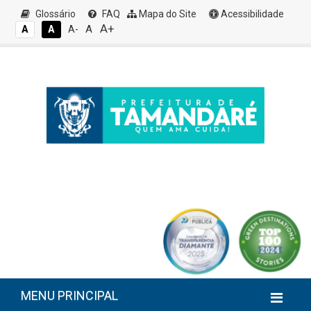
Glossário
FAQ
Mapa do Site
Acessibilidade
A+
A
A
A
A-
MENU PRINCIPAL