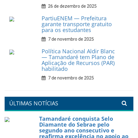
Prefeitura de Tamandaré
fortalece apoio aos
catadores de materiais
recicláveis
9 de fevereiro de 2026
Prefeitura de Tamandaré
reforça diálogo e
compromisso com a
valorização da educação
7 de fevereiro de 2026
Tamandaré se prepara para
um Réveillon inesquecível na
orla da cidade.
26 de dezembro de 2025
PartiuENEM — Prefeitura
garante transporte gratuito
para os estudantes