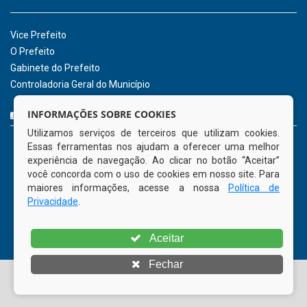
2026
INSTITUCIONAL
CNPJ: 01.596.018/0001-60
Avenida José Bezerra Sobrinho, nº s/n, Centro - CEP: 55.578-
INFORMAÇÕES SOBRE COOKIES
000
Utilizamos serviços de terceiros que utilizam cookies.
Atendimento: 08:00hs às 14:00hs
Essas ferramentas nos ajudam a oferecer uma melhor
(81) 98512-1231
experiência de navegação. Ao clicar no botão “Aceitar”
gabinete@tamandare.pe.gov.br
você concorda com o uso de cookies em nosso site. Para
Tamandaré - PE
maiores informações, acesse a nossa
Política de
Privacidade
.
ORGANIZACIONAL
Aceitar
Vice Prefeito
Fechar
O Prefeito
Gabinete do Prefeito