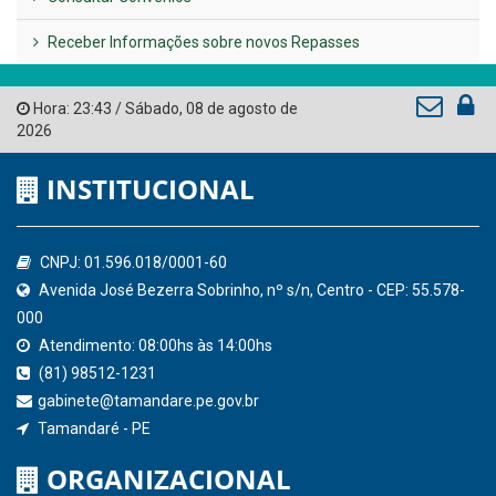
AMUPE
Governo de Pernambuco
Tribunal de Contas do Estado de Pernambuco
Ministério Público do Estado de Pernambuco
Controladoria-Geral da União
Confederação Nacional de Municípios - CNM
QEdu
SICONFI - Tesouro Nacional
Consultar Convênios
Receber Informações sobre novos Repasses
Hora:
23:43
/
Sábado
,
08 de agosto de