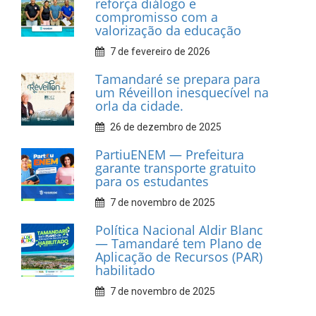
Associação dos Taxistas Rota
Car Service
10 de fevereiro de 2026
Dia do Frevo: patrimônio
cultural em movimento
9 de fevereiro de 2026
Prefeitura de Tamandaré
fortalece apoio aos
catadores de materiais
recicláveis
9 de fevereiro de 2026
Prefeitura de Tamandaré
reforça diálogo e
compromisso com a
valorização da educação
7 de fevereiro de 2026
Tamandaré se prepara para