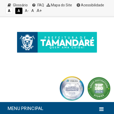
Glossário
FAQ
Mapa do Site
Acessibilidade
A+
A
A
A
A-
MENU PRINCIPAL