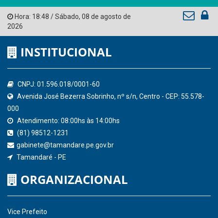
Tribunal de Contas do Estado de Pernambuco
Ministério Público do Estado de Pernambuco
Controladoria-Geral da União
Confederação Nacional de Municípios - CNM
QEdu
SICONFI - Tesouro Nacional
Consultar Convênios
Receber Informações sobre novos Repasses
Hora:
18:48
/
Sábado
,
08 de agosto de
2026
INSTITUCIONAL