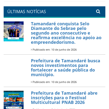
um Réveillon inesquecível na
orla da cidade.
26 de dezembro de 2025
PartiuENEM — Prefeitura
garante transporte gratuito
para os estudantes
7 de novembro de 2025
Política Nacional Aldir Blanc
— Tamandaré tem Plano de
Aplicação de Recursos (PAR)
habilitado
7 de novembro de 2025
ÚLTIMAS NOTÍCIAS
Tamandaré conquista Selo
Diamante do Sebrae pelo