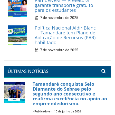
catadores de materiais
recicláveis
9 de fevereiro de 2026
Prefeitura de Tamandaré
reforça diálogo e
compromisso com a
valorização da educação
7 de fevereiro de 2026
Tamandaré se prepara para
um Réveillon inesquecível na
orla da cidade.
26 de dezembro de 2025
PartiuENEM — Prefeitura
garante transporte gratuito
para os estudantes
7 de novembro de 2025
Política Nacional Aldir Blanc