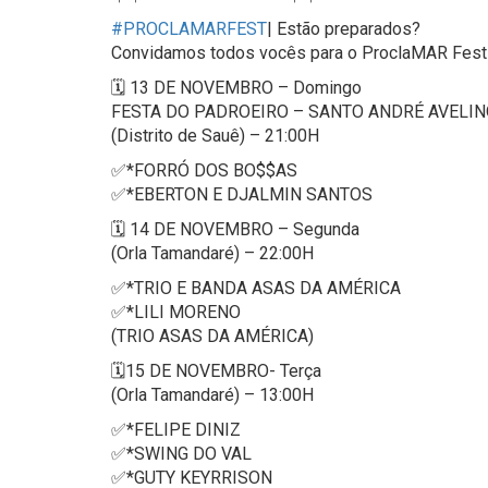
#PROCLAMARFEST
| Estão preparados?
Convidamos todos vocês para o ProclaMAR Fest
🗓️ 13 DE NOVEMBRO – Domingo
FESTA DO PADROEIRO – SANTO ANDRÉ AVELI
(Distrito de Sauê) – 21:00H
✅*FORRÓ DOS BO$$AS
✅*EBERTON E DJALMIN SANTOS
🗓️ 14 DE NOVEMBRO – Segunda
(Orla Tamandaré) – 22:00H
✅*TRIO E BANDA ASAS DA AMÉRICA
✅*LILI MORENO
(TRIO ASAS DA AMÉRICA)
🗓️15 DE NOVEMBRO- Terça
(Orla Tamandaré) – 13:00H
✅*FELIPE DINIZ
✅*SWING DO VAL
✅*GUTY KEYRRISON