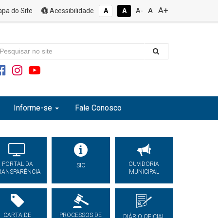
A+
A
pa do Site
Acessibilidade
A
A
A-
Informe-se
Fale Conosco
PORTAL DA
OUVIDORIA
SIC
RANSPARÊNCIA
MUNICIPAL
CARTA DE
PROCESSOS DE
DIÁRIO OFICIAL