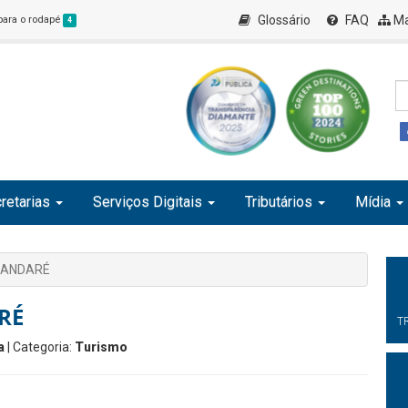
Glossário
FAQ
Ma
 para o rodapé
4
retarias
Serviços Digitais
Tributários
Mídia
MANDARÉ
RÉ
T
a
| Categoria:
Turismo