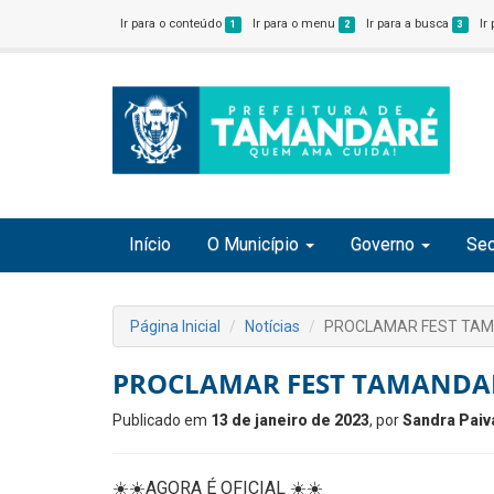
Ir para o conteúdo
Ir para o menu
Ir para a busca
Ir
1
2
3
Início
O Município
Governo
Sec
Página Inicial
Notícias
PROCLAMAR FEST TA
PROCLAMAR FEST TAMANDA
Publicado em
13 de janeiro de 2023
, por
Sandra Paiv
☀️☀️AGORA É OFICIAL ☀️☀️