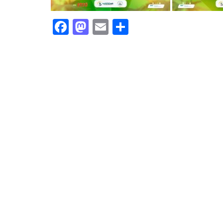
Facebook
Mastodon
Email
Share