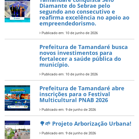
PartiuENEM — Prefeitura
garante transporte gratuito
para os estudantes
7 de novembro de 2025
Política Nacional Aldir Blanc
— Tamandaré tem Plano de
Aplicação de Recursos (PAR)
habilitado
7 de novembro de 2025
ÚLTIMAS NOTÍCIAS
Tamandaré conquista Selo
Diamante do Sebrae pelo
segundo ano consecutivo e
reafirma excelência no apoio ao
empreendedorismo.
Publicado em: 10 de junho de 2026