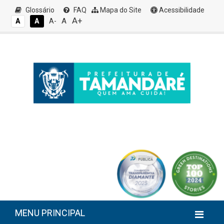
Glossário
FAQ
Mapa do Site
Acessibilidade
A+
A
A
A
A-
MENU PRINCIPAL