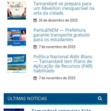
Dia do Frevo: patrimônio
cultural em movimento
9 de fevereiro de 2026
Prefeitura de Tamandaré
fortalece apoio aos
catadores de materiais
recicláveis
9 de fevereiro de 2026
Prefeitura de Tamandaré
reforça diálogo e
compromisso com a
valorização da educação
7 de fevereiro de 2026
Tamandaré se prepara para
um Réveillon inesquecível na
orla da cidade.
26 de dezembro de 2025