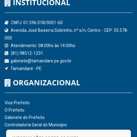
Controladoria-Geral da União
Confederação Nacional de Municípios - CNM
QEdu
SICONFI - Tesouro Nacional
Consultar Convênios
Receber Informações sobre novos Repasses
Hora:
06:25
/
Sábado
,
08 de agosto de
2026
INSTITUCIONAL
CNPJ: 01.596.018/0001-60
Avenida José Bezerra Sobrinho, nº s/n, Centro - CEP: 55.578-