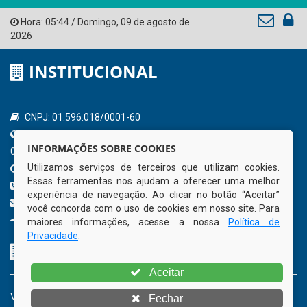
Hora:
05:44
/
Domingo
,
09 de agosto de
2026
INSTITUCIONAL
CNPJ: 01.596.018/0001-60
Avenida José Bezerra Sobrinho, nº s/n, Centro - CEP: 55.578-
INFORMAÇÕES SOBRE COOKIES
000
Utilizamos serviços de terceiros que utilizam cookies.
Atendimento: 08:00hs às 14:00hs
Essas ferramentas nos ajudam a oferecer uma melhor
(81) 98512-1231
experiência de navegação. Ao clicar no botão “Aceitar”
gabinete@tamandare.pe.gov.br
você concorda com o uso de cookies em nosso site. Para
Tamandaré - PE
maiores informações, acesse a nossa
Política de
Privacidade
.
ORGANIZACIONAL
Aceitar
Vice Prefeito
Fechar