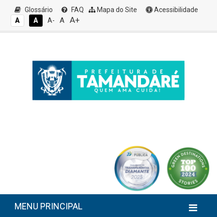
Glossário
FAQ
Mapa do Site
Acessibilidade
A+
A
A
A
A-
MENU PRINCIPAL