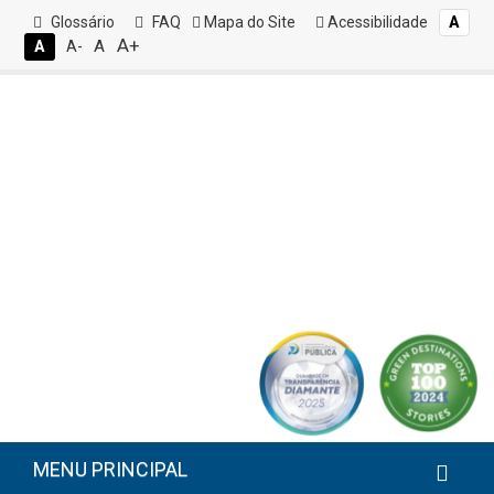
Glossário
FAQ
Mapa do Site
Acessibilidade
A
A+
A
A
A-
MENU PRINCIPAL