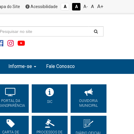
A+
A
pa do Site
Acessibilidade
A
A
A-
Informe-se
Fale Conosco
PORTAL DA
OUVIDORIA
SIC
RANSPARÊNCIA
MUNICIPAL
CARTA DE
PROCESSOS DE
DIÁRIO OFICIAL