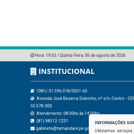
Hora:
19:03
/
Quinta-Feira
,
06 de agosto de 2026
INSTITUCIONAL
CNPJ: 01.596.018/0001-60
Avenida José Bezerra Sobrinho, nº s/n, Centro - CE
55.578-000
Atendimento: 08:00hs às 14:00hs
(81) 98512-1231
INFORMAÇÕES SOB
gabinete@tamandare.pe.gov.br
Utilizamos serviço