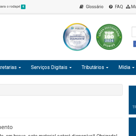
Glossário
FAQ
Ma
 para o rodapé
4
retarias
Serviços Digitais
Tributários
Mídia
T
mento