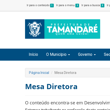
Ir para o conteúdo
Ir para o menu
Ir para a busca
Ir
1
2
3
Início
O Município
Governo
Sec
Página Inicial
Mesa Diretora
Mesa Diretora
O conteúdo encontra-se em Desenvolvi