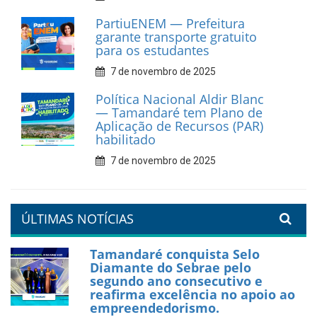
Prefeitura de Tamandaré
fortalece apoio aos
catadores de materiais
recicláveis
9 de fevereiro de 2026
Prefeitura de Tamandaré
reforça diálogo e
compromisso com a
valorização da educação
7 de fevereiro de 2026
Tamandaré se prepara para
um Réveillon inesquecível na
orla da cidade.
26 de dezembro de 2025
PartiuENEM — Prefeitura
garante transporte gratuito
para os estudantes
7 de novembro de 2025