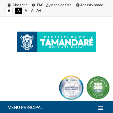
Glossário
FAQ
Mapa do Site
Acessibilidade
A+
A
A
A
A-
MENU PRINCIPAL