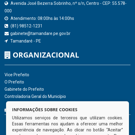
SICONFI - Tesouro Nacional
Consultar Convênios
Receber Informações sobre novos Repasses
Hora:
10:00
/
Sábado
,
08 de agosto de
2026
INSTITUCIONAL
CNPJ: 01.596.018/0001-60
Avenida José Bezerra Sobrinho, nº s/n, Centro - CEP: 55.578-
INFORMAÇÕES SOBRE COOKIES
000
Utilizamos serviços de terceiros que utilizam cookies.
Atendimento: 08:00hs às 14:00hs
Essas ferramentas nos ajudam a oferecer uma melhor
(81) 98512-1231
experiência de navegação. Ao clicar no botão “Aceitar”
gabinete@tamandare.pe.gov.br