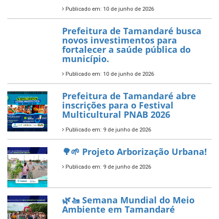
Política Nacional Aldir Blanc
— Tamandaré tem Plano de
Aplicação de Recursos (PAR)
habilitado
7 de novembro de 2025
ÚLTIMAS NOTÍCIAS
Tamandaré conquista Selo
Diamante do Sebrae pelo
segundo ano consecutivo e
reafirma excelência no apoio ao
empreendedorismo.
Publicado em: 10 de junho de 2026
Prefeitura de Tamandaré busca
novos investimentos para
fortalecer a saúde pública do