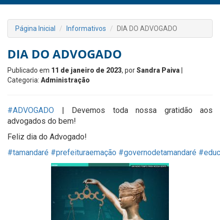
Página Inicial
Informativos
DIA DO ADVOGADO
DIA DO ADVOGADO
Publicado em
11 de janeiro de 2023
, por
Sandra Paiva
|
Categoria:
Administração
#ADVOGADO
| Devemos toda nossa gratidão aos
advogados do bem!
Feliz dia do Advogado!
#tamandaré
#prefeituraemação
#governodetamandaré
#educ