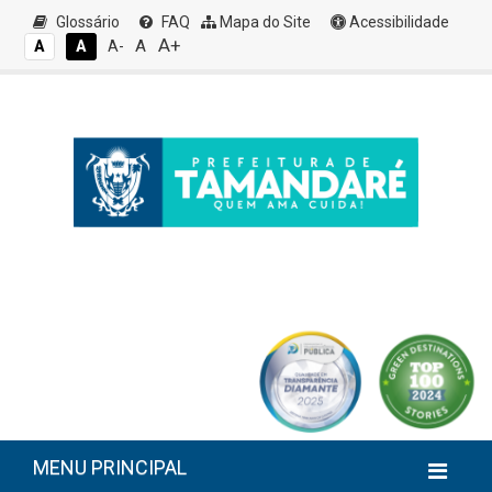
Glossário
FAQ
Mapa do Site
Acessibilidade
A+
A
A
A
A-
MENU PRINCIPAL