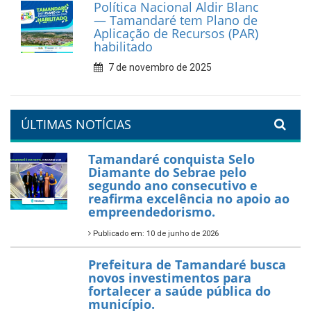
Prefeitura de Tamandaré
reforça diálogo e
compromisso com a
valorização da educação
7 de fevereiro de 2026
Tamandaré se prepara para
um Réveillon inesquecível na
orla da cidade.
26 de dezembro de 2025
PartiuENEM — Prefeitura
garante transporte gratuito
para os estudantes
7 de novembro de 2025
Política Nacional Aldir Blanc
— Tamandaré tem Plano de
Aplicação de Recursos (PAR)
habilitado
7 de novembro de 2025