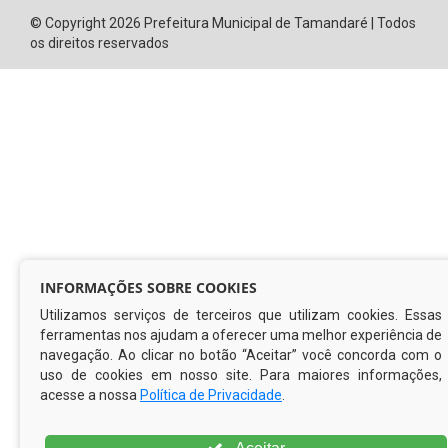
Vice Prefeito
O Prefeito
Gabinete do Prefeito
Controladoria Geral do Município
CURTA NOSSA FAN PAGE
INFORMAÇÕES SOBRE COOKIES
Utilizamos serviços de terceiros que utilizam cookies. Essas
ferramentas nos ajudam a oferecer uma melhor experiência de
© Copyright 2026 Prefeitura Municipal de Tamandaré | Todos
navegação. Ao clicar no botão “Aceitar” você concorda com o
os direitos reservados
uso de cookies em nosso site. Para maiores informações,
acesse a nossa
Política de Privacidade
.