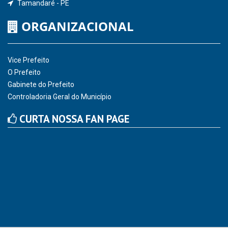
Hora:
04:02
/
Sábado
,
08 de agosto de
2026
INSTITUCIONAL
CNPJ: 01.596.018/0001-60
Avenida José Bezerra Sobrinho, nº s/n, Centro - CEP: 55.578-
000
Atendimento: 08:00hs às 14:00hs
(81) 98512-1231
gabinete@tamandare.pe.gov.br
Tamandaré - PE
ORGANIZACIONAL