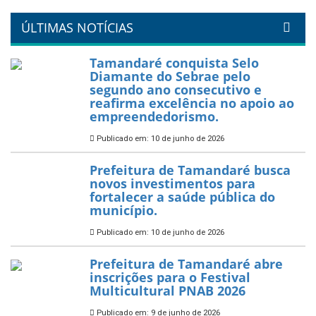
um Réveillon inesquecível na
orla da cidade.
26 de dezembro de 2025
PartiuENEM — Prefeitura
garante transporte gratuito
para os estudantes
7 de novembro de 2025
Política Nacional Aldir Blanc
— Tamandaré tem Plano de
Aplicação de Recursos (PAR)
habilitado
7 de novembro de 2025
ÚLTIMAS NOTÍCIAS
Tamandaré conquista Selo
Diamante do Sebrae pelo