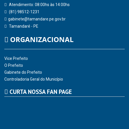
Consultar Convênios
Receber Informações sobre novos Repasses
Hora:
03:34
/
Sábado
,
08 de agosto de
2026
INSTITUCIONAL
CNPJ: 01.596.018/0001-60
Avenida José Bezerra Sobrinho, nº s/n, Centro - CEP: 55.578-
000
Atendimento: 08:00hs às 14:00hs
(81) 98512-1231
gabinete@tamandare.pe.gov.br
Tamandaré - PE