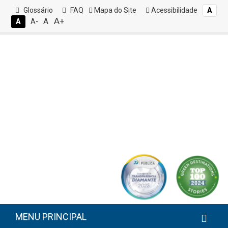
Glossário
FAQ
Mapa do Site
Acessibilidade
A
A+
A
A
A-
MENU PRINCIPAL