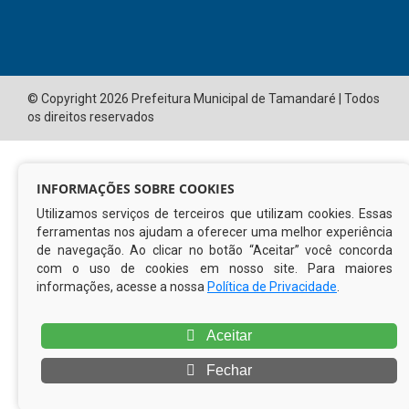
ORGANIZACIONAL
Vice Prefeito
O Prefeito
Gabinete do Prefeito
Controladoria Geral do Município
CURTA NOSSA FAN PAGE
INFORMAÇÕES SOBRE COOKIES
Utilizamos serviços de terceiros que utilizam cookies. Essas
ferramentas nos ajudam a oferecer uma melhor experiência
de navegação. Ao clicar no botão “Aceitar” você concorda
com o uso de cookies em nosso site. Para maiores
informações, acesse a nossa
Política de Privacidade
.
Aceitar
Fechar
© Copyright 2026 Prefeitura Municipal de Tamandaré | Todos