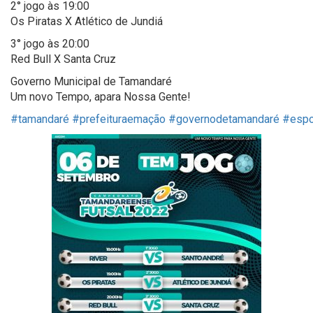
2° jogo às 19:00
Os Piratas X Atlético de Jundiá
3° jogo às 20:00
Red Bull X Santa Cruz
Governo Municipal de Tamandaré
Um novo Tempo, apara Nossa Gente!
#tamandaré
#prefeituraemação
#governodetamandaré
#espo