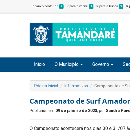
Ir para o conteúdo
Ir para o menu
Ir para a busca
Ir
1
2
3
Início
O Município
Governo
Sec
Página Inicial
Informativos
Campeonato de Surf 
Campeonato de Surf Amador Tam
Publicado em
09 de janeiro de 2023
, por
Sandra Paiv
O Campeonato acontecerá nos dias 30 e 31/07 às