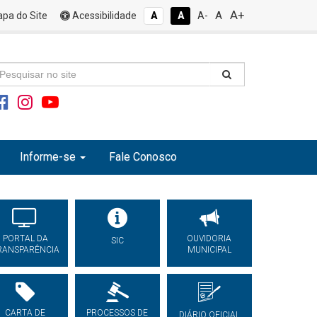
A+
A
pa do Site
Acessibilidade
A
A
A-
Informe-se
Fale Conosco
PORTAL DA
OUVIDORIA
SIC
RANSPARÊNCIA
MUNICIPAL
CARTA DE
PROCESSOS DE
DIÁRIO OFICIAL