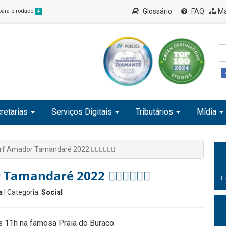
Glossário
FAQ
Ma
 para o rodapé
4
retarias
Serviços Digitais
Tributários
Mídia
Amador Tamandaré 2022 🏄🏼‍♀️🏄🏼‍♂️
andaré 2022 🏄🏼‍♀️🏄🏼‍♂️
T
a
| Categoria:
Social
 11h na famosa Praia do Buraco.