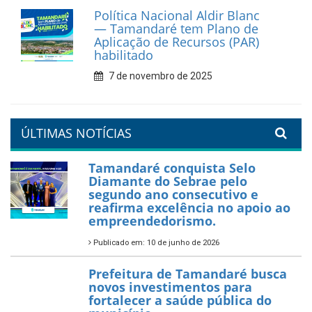
Prefeitura de Tamandaré
reforça diálogo e
compromisso com a
valorização da educação
7 de fevereiro de 2026
Tamandaré se prepara para
um Réveillon inesquecível na
orla da cidade.
26 de dezembro de 2025
PartiuENEM — Prefeitura
garante transporte gratuito
para os estudantes
7 de novembro de 2025
Política Nacional Aldir Blanc
— Tamandaré tem Plano de
Aplicação de Recursos (PAR)
habilitado
7 de novembro de 2025