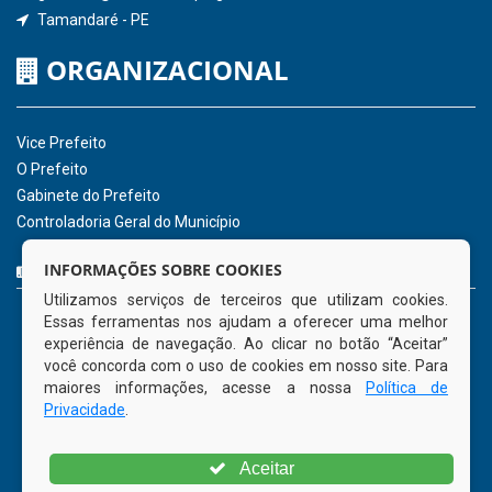
Receber Informações sobre novos Repasses
Hora:
11:24
/
Sexta-Feira
,
07 de agosto
de 2026
INSTITUCIONAL
CNPJ: 01.596.018/0001-60
Avenida José Bezerra Sobrinho, nº s/n, Centro - CEP: 55.578-
INFORMAÇÕES SOBRE COOKIES
000
Utilizamos serviços de terceiros que utilizam cookies.
Atendimento: 08:00hs às 14:00hs
Essas ferramentas nos ajudam a oferecer uma melhor
(81) 98512-1231
experiência de navegação. Ao clicar no botão “Aceitar”
gabinete@tamandare.pe.gov.br
você concorda com o uso de cookies em nosso site. Para
Tamandaré - PE
maiores informações, acesse a nossa
Política de
Privacidade
.
ORGANIZACIONAL
Aceitar