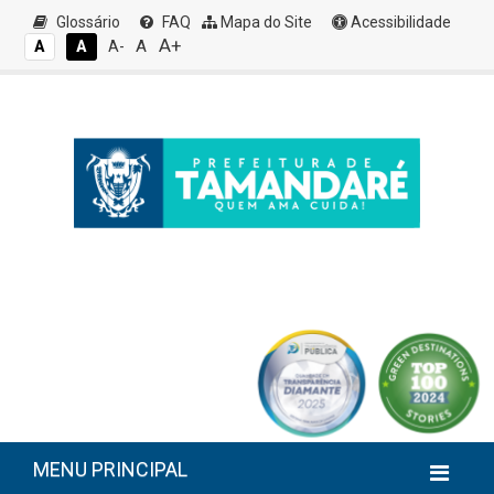
Glossário
FAQ
Mapa do Site
Acessibilidade
A+
A
A
A
A-
MENU PRINCIPAL