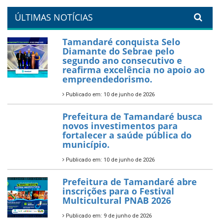
um Réveillon inesquecível na
orla da cidade.
26 de dezembro de 2025
PartiuENEM — Prefeitura
garante transporte gratuito
para os estudantes
7 de novembro de 2025
Política Nacional Aldir Blanc
— Tamandaré tem Plano de
Aplicação de Recursos (PAR)
habilitado
7 de novembro de 2025
ÚLTIMAS NOTÍCIAS
Tamandaré conquista Selo
Diamante do Sebrae pelo