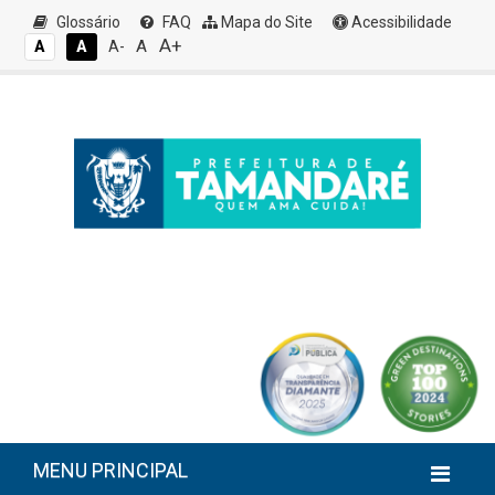
Glossário
FAQ
Mapa do Site
Acessibilidade
A+
A
A
A
A-
MENU PRINCIPAL