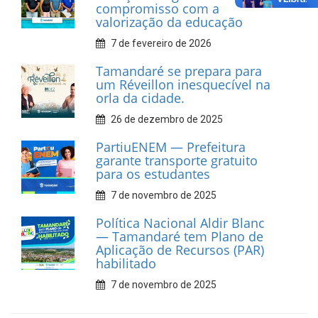
Associação dos Taxistas Rota
Car Service
10 de fevereiro de 2026
Dia do Frevo: patrimônio
cultural em movimento
9 de fevereiro de 2026
Prefeitura de Tamandaré
fortalece apoio aos
catadores de materiais
recicláveis
9 de fevereiro de 2026
Prefeitura de Tamandaré
reforça diálogo e
compromisso com a
valorização da educação
7 de fevereiro de 2026
Tamandaré se prepara para