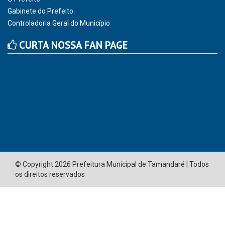
CNPJ: 01.596.018/0001-60
Avenida José Bezerra Sobrinho, nº s/n, Centro - CEP: 55.578-
000
Atendimento: 08:00hs às 14:00hs
(81) 98512-1231
gabinete@tamandare.pe.gov.br
Tamandaré - PE
ORGANIZACIONAL
Vice Prefeito
O Prefeito
Gabinete do Prefeito
Controladoria Geral do Município
CURTA NOSSA FAN PAGE