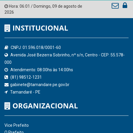
Tribunal de Contas do Estado de Pernambuco
Ministério Público do Estado de Pernambuco
Controladoria-Geral da União
Confederação Nacional de Municípios - CNM
QEdu
SICONFI - Tesouro Nacional
Consultar Convênios
Receber Informações sobre novos Repasses
Hora:
06:01
/
Domingo
,
09 de agosto de
2026
INSTITUCIONAL