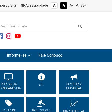
A+
A
pa do Site
Acessibilidade
A
A
A-
Informe-se
Fale Conosco
PORTAL DA
OUVIDORIA
SIC
RANSPARÊNCIA
MUNICIPAL
CARTA DE
PROCESSOS DE
DIÁRIO OFICIAL