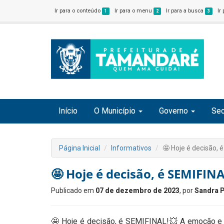
Ir para o conteúdo
Ir para o menu
Ir para a busca
Ir
1
2
3
Início
O Município
Governo
Sec
Página Inicial
Informativos
🤩 Hoje é decisão, 
🤩 Hoje é decisão, é SEMIFINA
Publicado em
07 de dezembro de 2023
, por
Sandra P
🤩 Hoje é decisão, é SEMIFINAL!💥 A emoção e a