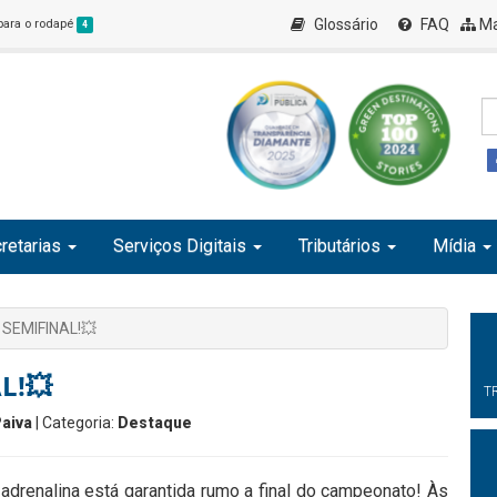
Glossário
FAQ
Ma
 para o rodapé
4
retarias
Serviços Digitais
Tributários
Mídia
é SEMIFINAL!💥
L!💥
T
aiva
| Categoria:
Destaque
drenalina está garantida rumo a final do campeonato! Às