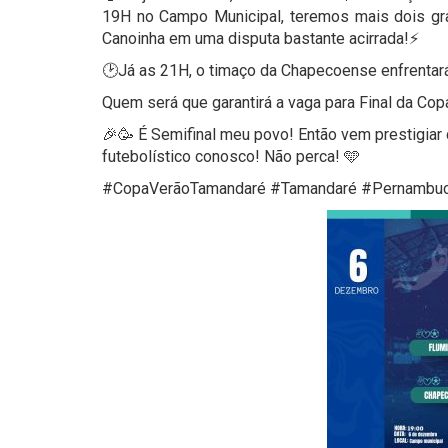
19H no Campo Municipal, teremos mais dois gr
Canoinha em uma disputa bastante acirrada!⚡
🕑Já as 21H, o timaço da Chapecoense enfrentará
Quem será que garantirá a vaga para Final da Co
🎉🥳 É Semifinal meu povo! Então vem prestigiar
futebolístico conosco! Não perca! 🩵
#CopaVerãoTamandaré #Tamandaré #Pernambuco