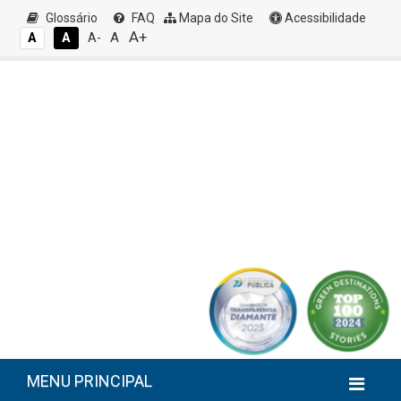
Glossário
FAQ
Mapa do Site
Acessibilidade
A+
A
A
A
A-
MENU PRINCIPAL