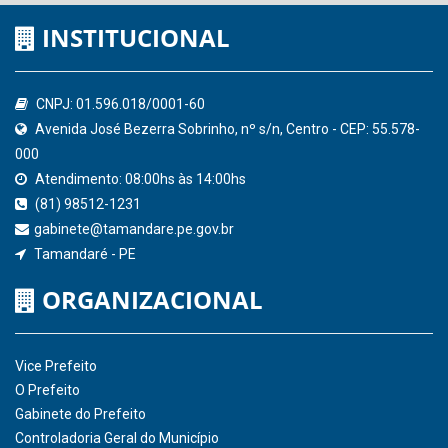
Controladoria-Geral da União
Confederação Nacional de Municípios - CNM
QEdu
SICONFI - Tesouro Nacional
Consultar Convênios
Receber Informações sobre novos Repasses
Hora:
17:02
/
Quinta-Feira
,
06 de agosto
de 2026
INSTITUCIONAL
CNPJ: 01.596.018/0001-60