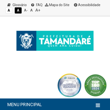
Glossário
FAQ
Mapa do Site
Acessibilidade
A+
A
A
A
A-
MENU PRINCIPAL