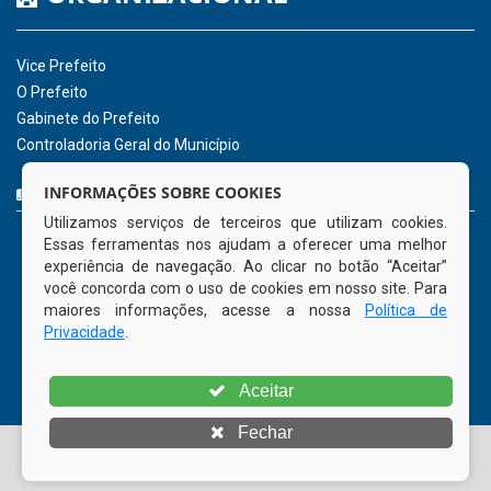
de 2026
INSTITUCIONAL
CNPJ: 01.596.018/0001-60
Avenida José Bezerra Sobrinho, nº s/n, Centro - CEP: 55.578-
INFORMAÇÕES SOBRE COOKIES
000
Utilizamos serviços de terceiros que utilizam cookies.
Atendimento: 08:00hs às 14:00hs
Essas ferramentas nos ajudam a oferecer uma melhor
(81) 98512-1231
experiência de navegação. Ao clicar no botão “Aceitar”
gabinete@tamandare.pe.gov.br
você concorda com o uso de cookies em nosso site. Para
Tamandaré - PE
maiores informações, acesse a nossa
Política de
Privacidade
.
ORGANIZACIONAL
Aceitar
Vice Prefeito
Fechar
O Prefeito
Gabinete do Prefeito