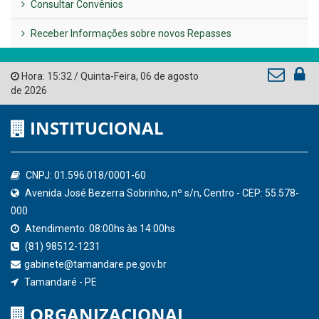
AMUPE
Governo de Pernambuco
Tribunal de Contas do Estado de Pernambuco
Ministério Público do Estado de Pernambuco
Controladoria-Geral da União
Confederação Nacional de Municípios - CNM
QEdu
SICONFI - Tesouro Nacional
Consultar Convênios
Receber Informações sobre novos Repasses
Hora:
15:32
/
Quinta-Feira
,
06 de agosto