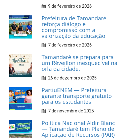
INFORMATIVOS
Prefeitura de Tamandaré
realiza entrega de placas à
Associação dos Taxistas Rota
Car Service
10 de fevereiro de 2026
Dia do Frevo: patrimônio
cultural em movimento
9 de fevereiro de 2026
Prefeitura de Tamandaré
fortalece apoio aos
catadores de materiais
recicláveis
9 de fevereiro de 2026
Prefeitura de Tamandaré
reforça diálogo e
compromisso com a
valorização da educação