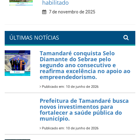
7 de fevereiro de 2026
Tamandaré se prepara para
um Réveillon inesquecível na
orla da cidade.
26 de dezembro de 2025
PartiuENEM — Prefeitura
garante transporte gratuito
para os estudantes
7 de novembro de 2025
Política Nacional Aldir Blanc
— Tamandaré tem Plano de
Aplicação de Recursos (PAR)
habilitado
7 de novembro de 2025