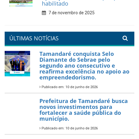
valorização da educação
7 de fevereiro de 2026
Tamandaré se prepara para
um Réveillon inesquecível na
orla da cidade.
26 de dezembro de 2025
PartiuENEM — Prefeitura
garante transporte gratuito
para os estudantes
7 de novembro de 2025
Política Nacional Aldir Blanc
— Tamandaré tem Plano de
Aplicação de Recursos (PAR)
habilitado
7 de novembro de 2025