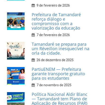
INFORMATIVOS
Prefeitura de Tamandaré
realiza entrega de placas à
Associação dos Taxistas Rota
Car Service
10 de fevereiro de 2026
Dia do Frevo: patrimônio
cultural em movimento
9 de fevereiro de 2026
Prefeitura de Tamandaré
fortalece apoio aos
catadores de materiais
recicláveis
9 de fevereiro de 2026
Prefeitura de Tamandaré
reforça diálogo e
compromisso com a