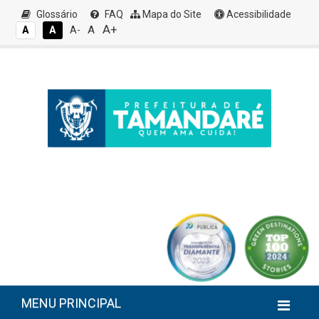
Glossário
FAQ
Mapa do Site
Acessibilidade
A+
A
A
A
A-
MENU PRINCIPAL