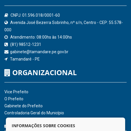
Confederação Nacional de Municípios - CNM
QEdu
SICONFI - Tesouro Nacional
Consultar Convênios
Receber Informações sobre novos Repasses
Hora:
22:10
/
Sábado
,
08 de agosto de
2026
INSTITUCIONAL
CNPJ: 01.596.018/0001-60
Avenida José Bezerra Sobrinho, nº s/n, Centro - CEP: 55.578-
INFORMAÇÕES SOBRE COOKIES
000