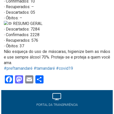
∙ Confirmados: 10
∙ Recuperados: –
∙ Descartados: 05
∙ Óbitos: –
RESUMO GERAL
∙ Descartados: 7284
∙ Confirmados: 2228
∙ Recuperados: 576
∙ Óbitos: 37
Não esqueça do uso de máscaras, higienize bem as mãos
e use sempre álcool 70%. Proteja-se e proteja a quem você
ama.
#preftamandaré
#tamandaré
#covid19
Facebook
Mastodon
Email
Share
PORTAL DA TRANSPARÊNCIA