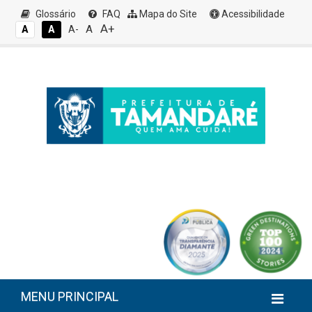
Glossário
FAQ
Mapa do Site
Acessibilidade
A+
A
A
A
A-
MENU PRINCIPAL