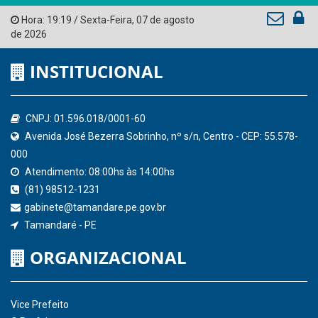
Hora:
19:19
/
Sexta-Feira
,
07 de agosto
de 2026
INSTITUCIONAL
CNPJ: 01.596.018/0001-60
Avenida José Bezerra Sobrinho, nº s/n, Centro - CEP: 55.578-
000
Atendimento: 08:00hs às 14:00hs
(81) 98512-1231
gabinete@tamandare.pe.gov.br
Tamandaré - PE
ORGANIZACIONAL
Vice Prefeito