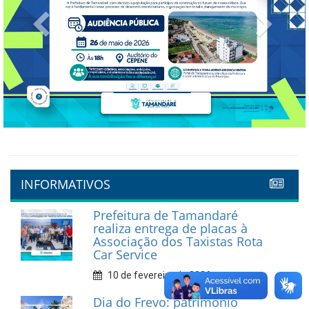
Previous
Next
INFORMATIVOS
Prefeitura de Tamandaré
realiza entrega de placas à
Associação dos Taxistas Rota
Car Service
10 de fevereiro de 2026
Dia do Frevo: patrimônio