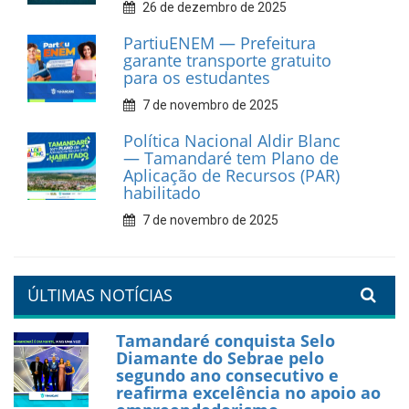
Prefeitura de Tamandaré
fortalece apoio aos
catadores de materiais
recicláveis
9 de fevereiro de 2026
Prefeitura de Tamandaré
reforça diálogo e
compromisso com a
valorização da educação
7 de fevereiro de 2026
Tamandaré se prepara para
um Réveillon inesquecível na
orla da cidade.
26 de dezembro de 2025
PartiuENEM — Prefeitura
garante transporte gratuito
para os estudantes
7 de novembro de 2025