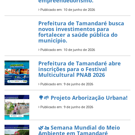
Política Nacional Aldir Blanc
— Tamandaré tem Plano de
Aplicação de Recursos (PAR)
habilitado
7 de novembro de 2025
ÚLTIMAS NOTÍCIAS
Tamandaré conquista Selo
Diamante do Sebrae pelo
segundo ano consecutivo e
reafirma excelência no apoio ao
empreendedorismo.
Publicado em: 10 de junho de 2026
Prefeitura de Tamandaré busca
novos investimentos para
fortalecer a saúde pública do