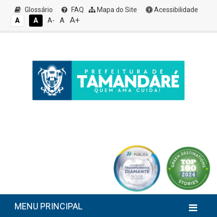
Glossário
FAQ
Mapa do Site
Acessibilidade
A+
A
A
A
A-
MENU PRINCIPAL