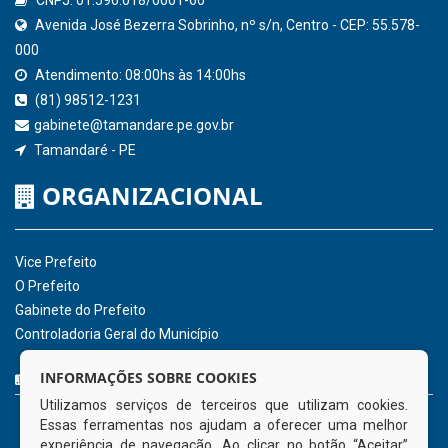
QEdu
SICONFI - Tesouro Nacional
Consultar Convênios
Receber Informações sobre novos Repasses
Hora:
23:07
/
Quinta-Feira
,
06 de agosto
de 2026
INSTITUCIONAL
CNPJ: 01.596.018/0001-60
Avenida José Bezerra Sobrinho, nº s/n, Centro - CEP: 55.578-
INFORMAÇÕES SOBRE COOKIES
000
Utilizamos serviços de terceiros que utilizam cookies.
Atendimento: 08:00hs às 14:00hs
Essas ferramentas nos ajudam a oferecer uma melhor
(81) 98512-1231
experiência de navegação. Ao clicar no botão “Aceitar”