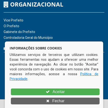
ORGANIZACIONAL
Vice Prefeito
O Prefeito
Gabinete do Prefeito
Controladoria Geral do Município
CURTA NOSSA FAN PAGE
INFORMAÇÕES SOBRE COOKIES
Utilizamos serviços de terceiros que utilizam cookies.
Essas ferramentas nos ajudam a oferecer uma melhor
experiência de navegação. Ao clicar no botão “Aceitar”
você concorda com o uso de cookies em nosso site. Para
maiores informações, acesse a nossa
Política de
Privacidade
.
Aceitar
Fechar
© Copyright 2026 Prefeitura Municipal de Tamandaré | Todos