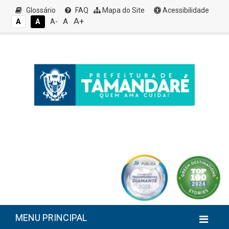
Glossário
FAQ
Mapa do Site
Acessibilidade
A+
A
A
A
A-
MENU PRINCIPAL