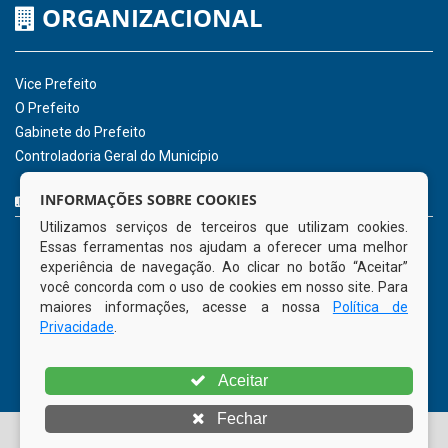
ORGANIZACIONAL
Vice Prefeito
O Prefeito
Gabinete do Prefeito
Controladoria Geral do Município
CURTA NOSSA FAN PAGE
INFORMAÇÕES SOBRE COOKIES
Utilizamos serviços de terceiros que utilizam cookies.
Essas ferramentas nos ajudam a oferecer uma melhor
experiência de navegação. Ao clicar no botão “Aceitar”
você concorda com o uso de cookies em nosso site. Para
maiores informações, acesse a nossa
Política de
Privacidade
.
Aceitar
Fechar
© Copyright 2026 Prefeitura Municipal de Tamandaré | Todos