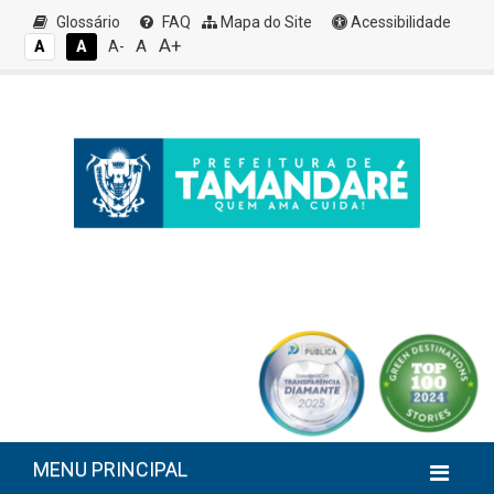
Glossário
FAQ
Mapa do Site
Acessibilidade
A+
A
A
A
A-
MENU PRINCIPAL