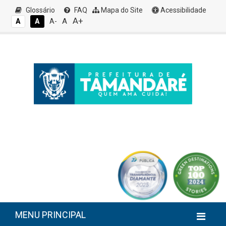
Glossário
FAQ
Mapa do Site
Acessibilidade
A+
A
A
A
A-
MENU PRINCIPAL