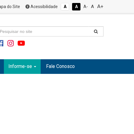
A+
A
pa do Site
Acessibilidade
A
A
A-
Informe-se
Fale Conosco