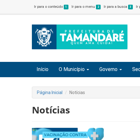
Ir para o conteúdo
Ir para o menu
Ir para a busca
Ir
1
2
3
Início
O Município
Governo
Sec
Página Inicial
Notícias
Notícias