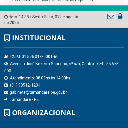
Governo de Pernambuco
Tribunal de Contas do Estado de Pernambuco
Ministério Público do Estado de Pernambuco
Controladoria-Geral da União
Confederação Nacional de Municípios - CNM
QEdu
SICONFI - Tesouro Nacional
Consultar Convênios
Receber Informações sobre novos Repasses
Hora:
14:38
/
Sexta-Feira
,
07 de agosto
de 2026