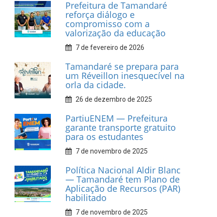
Prefeitura de Tamandaré
realiza entrega de placas à
Associação dos Taxistas Rota
Car Service
10 de fevereiro de 2026
Dia do Frevo: patrimônio
cultural em movimento
9 de fevereiro de 2026
Prefeitura de Tamandaré
fortalece apoio aos
catadores de materiais
recicláveis
9 de fevereiro de 2026
Prefeitura de Tamandaré
reforça diálogo e
compromisso com a
valorização da educação
7 de fevereiro de 2026