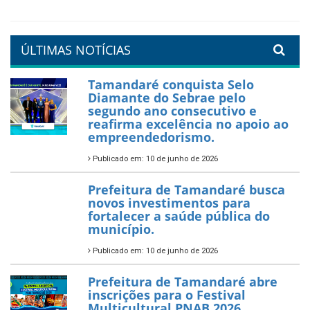
Tamandaré se prepara para
um Réveillon inesquecível na
orla da cidade.
26 de dezembro de 2025
PartiuENEM — Prefeitura
garante transporte gratuito
para os estudantes
7 de novembro de 2025
Política Nacional Aldir Blanc
— Tamandaré tem Plano de
Aplicação de Recursos (PAR)
habilitado
7 de novembro de 2025
ÚLTIMAS NOTÍCIAS