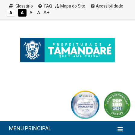
Glossário
FAQ
Mapa do Site
Acessibilidade
A+
A
A
A
A-
MENU PRINCIPAL