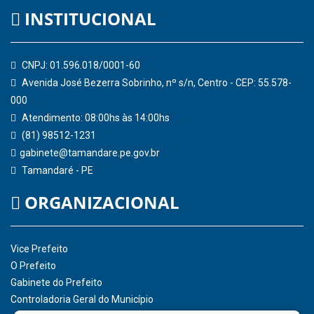
Controladoria-Geral da União
Confederação Nacional de Municípios - CNM
QEdu
SICONFI - Tesouro Nacional
Consultar Convênios
Receber Informações sobre novos Repasses
Hora:
10:22
/
Domingo
,
09 de agosto de
2026
INSTITUCIONAL
CNPJ: 01.596.018/0001-60