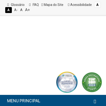
Glossário
FAQ
Mapa do Site
Acessibilidade
A
A+
A
A
A-
MENU PRINCIPAL