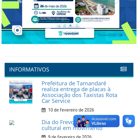
INFORMATIVOS
Prefeitura de Tamandaré
realiza entrega de placas à
Associação dos Taxistas Rota
Car Service
10 de fevereiro de 2026
Dia do Frevo: patrimônio
cultural em movimento
9 de fevereiro de 2026