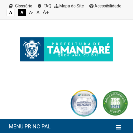
Glossário
FAQ
Mapa do Site
Acessibilidade
A+
A
A
A
A-
MENU PRINCIPAL