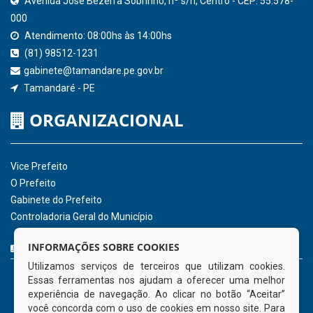
SICONFI - Tesouro Nacional
Consultar Convênios
Receber Informações sobre novos Repasses
Hora:
08:53
/
Sexta-Feira
,
07 de agosto
de 2026
INSTITUCIONAL
CNPJ: 01.596.018/0001-60
Avenida José Bezerra Sobrinho, nº s/n, Centro - CEP: 55.578-
INFORMAÇÕES SOBRE COOKIES
000
Utilizamos serviços de terceiros que utilizam cookies.
Atendimento: 08:00hs às 14:00hs
Essas ferramentas nos ajudam a oferecer uma melhor
(81) 98512-1231
experiência de navegação. Ao clicar no botão “Aceitar”
gabinete@tamandare.pe.gov.br
você concorda com o uso de cookies em nosso site. Para