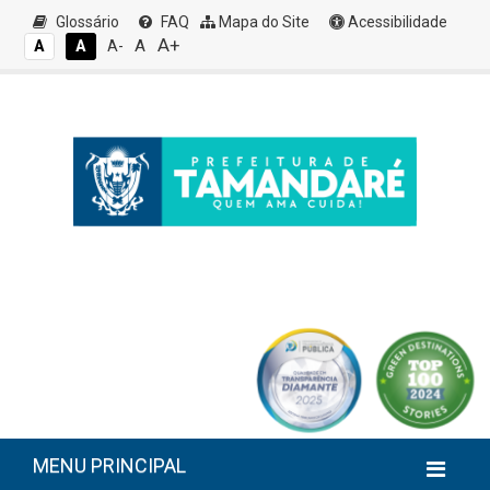
Glossário
FAQ
Mapa do Site
Acessibilidade
A+
A
A
A
A-
MENU PRINCIPAL