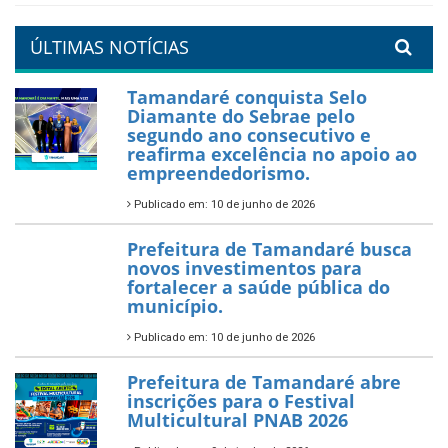
um Réveillon inesquecível na
orla da cidade.
26 de dezembro de 2025
PartiuENEM — Prefeitura
garante transporte gratuito
para os estudantes
7 de novembro de 2025
Política Nacional Aldir Blanc
— Tamandaré tem Plano de
Aplicação de Recursos (PAR)
habilitado
7 de novembro de 2025
ÚLTIMAS NOTÍCIAS
Tamandaré conquista Selo
Diamante do Sebrae pelo