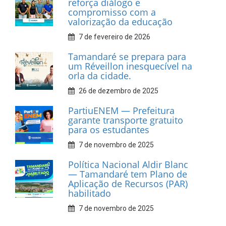
Associação dos Taxistas Rota
Car Service
10 de fevereiro de 2026
Dia do Frevo: patrimônio
cultural em movimento
9 de fevereiro de 2026
Prefeitura de Tamandaré
fortalece apoio aos
catadores de materiais
recicláveis
9 de fevereiro de 2026
Prefeitura de Tamandaré
reforça diálogo e
compromisso com a
valorização da educação
7 de fevereiro de 2026
Tamandaré se prepara para