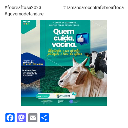
#febreaftosa2023 #Tamandarecontrafebreaftosa
#governodetandare
Facebook
Mastodon
Email
Share