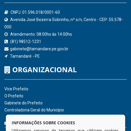
Confederação Nacional de Municípios - CNM
QEdu
SICONFI - Tesouro Nacional
Consultar Convênios
Receber Informações sobre novos Repasses
Hora:
04:17
/
Domingo
,
09 de agosto de
2026
INSTITUCIONAL
CNPJ: 01.596.018/0001-60
Avenida José Bezerra Sobrinho, nº s/n, Centro - CEP: 55.578-
INFORMAÇÕES SOBRE COOKIES
000
Utilizamos serviços de terceiros que utilizam cookies.