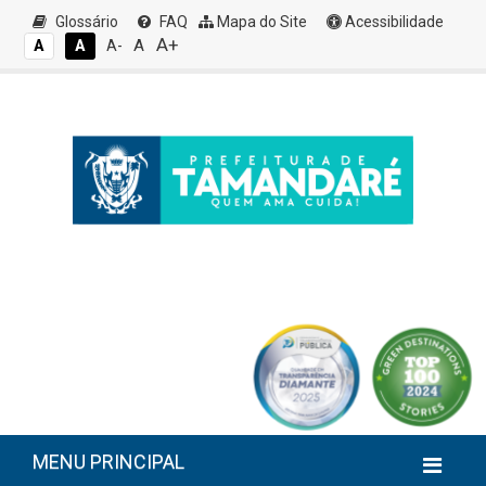
Glossário
FAQ
Mapa do Site
Acessibilidade
A+
A
A
A
A-
MENU PRINCIPAL