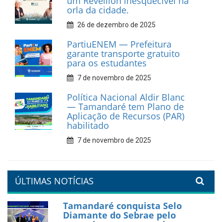
9 de fevereiro de 2026
Prefeitura de Tamandaré
fortalece apoio aos
catadores de materiais
recicláveis
9 de fevereiro de 2026
Prefeitura de Tamandaré
reforça diálogo e
compromisso com a
valorização da educação
7 de fevereiro de 2026
Tamandaré se prepara para
um Réveillon inesquecível na
orla da cidade.
26 de dezembro de 2025
PartiuENEM — Prefeitura
garante transporte gratuito