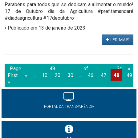
Parabéns para todos que se dedicam a alimentar o mundo!
17 de Outubro dia da Agricultura #pref.tamandaré
#diadaagricultura #17deoutubro
Publicado em 13 de janeiro de 2023
LER MAIS
Page 48 of 54
«
First
«
...
10
20
30
...
46
47
48
49
»
PORTAL DA TRANSPARÊNCIA