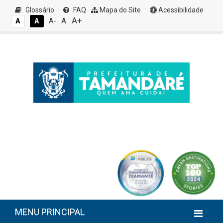
Glossário
FAQ
Mapa do Site
Acessibilidade
A+
A
A
A
A-
MENU PRINCIPAL