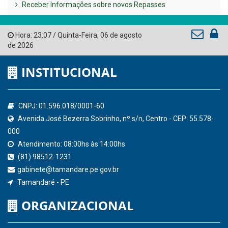
Receber Informações sobre novos Repasses
Hora:
23:07
/
Quinta-Feira
,
06 de agosto
de 2026
INSTITUCIONAL
CNPJ: 01.596.018/0001-60
Avenida José Bezerra Sobrinho, nº s/n, Centro - CEP: 55.578-
000
Atendimento: 08:00hs às 14:00hs
(81) 98512-1231
gabinete@tamandare.pe.gov.br
Tamandaré - PE
ORGANIZACIONAL