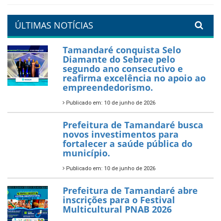
um Réveillon inesquecível na
orla da cidade.
26 de dezembro de 2025
PartiuENEM — Prefeitura
garante transporte gratuito
para os estudantes
7 de novembro de 2025
Política Nacional Aldir Blanc
— Tamandaré tem Plano de
Aplicação de Recursos (PAR)
habilitado
7 de novembro de 2025
ÚLTIMAS NOTÍCIAS
Tamandaré conquista Selo