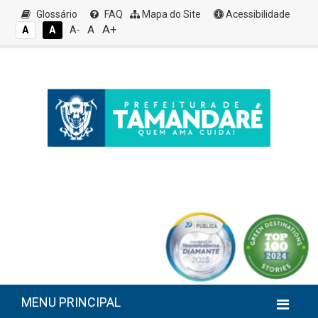
Glossário
FAQ
Mapa do Site
Acessibilidade
A+
A
A
A
A-
MENU PRINCIPAL