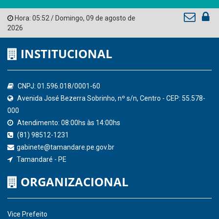
Tribunal de Contas do Estado de Pernambuco
Ministério Público do Estado de Pernambuco
Controladoria-Geral da União
Confederação Nacional de Municípios - CNM
QEdu
SICONFI - Tesouro Nacional
Consultar Convênios
Receber Informações sobre novos Repasses
Hora:
05:52
/
Domingo
,
09 de agosto de
2026
INSTITUCIONAL