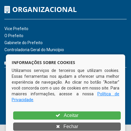
Hora:
02:27
/
Domingo
,
09 de agosto de
2026
INSTITUCIONAL
CNPJ: 01.596.018/0001-60
Avenida José Bezerra Sobrinho, nº s/n, Centro - CEP: 55.578-
INFORMAÇÕES SOBRE COOKIES
000
Utilizamos serviços de terceiros que utilizam cookies.
Atendimento: 08:00hs às 14:00hs
Essas ferramentas nos ajudam a oferecer uma melhor
(81) 98512-1231
experiência de navegação. Ao clicar no botão “Aceitar”
gabinete@tamandare.pe.gov.br
você concorda com o uso de cookies em nosso site. Para
Tamandaré - PE
maiores informações, acesse a nossa
Política de
Privacidade
.
ORGANIZACIONAL
Aceitar
Vice Prefeito
Fechar