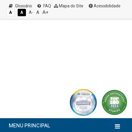
Glossário
FAQ
Mapa do Site
Acessibilidade
A+
A
A
A
A-
MENU PRINCIPAL