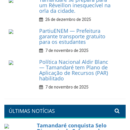
cultural em movimento
9 de fevereiro de 2026
Prefeitura de Tamandaré
fortalece apoio aos
catadores de materiais
recicláveis
9 de fevereiro de 2026
Prefeitura de Tamandaré
reforça diálogo e
compromisso com a
valorização da educação
7 de fevereiro de 2026
Tamandaré se prepara para
um Réveillon inesquecível na
orla da cidade.
26 de dezembro de 2025
PartiuENEM — Prefeitura