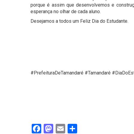
porque é assim que desenvolvemos e construç
esperança no olhar de cada aluno.
Desejamos a todos um Feliz Dia do Estudante.
#PrefeituraDeTamandaré #Tamandaré #DiaDoEs
Facebook
Mastodon
Email
Share