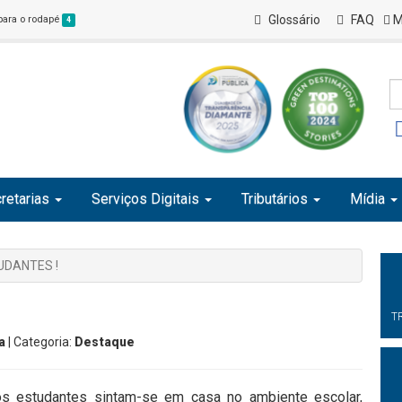
Glossário
FAQ
M
 para o rodapé
4
retarias
Serviços Digitais
Tributários
Mídia
UDANTES !
T
a
| Categoria:
Destaque
s estudantes sintam-se em casa no ambiente escolar,