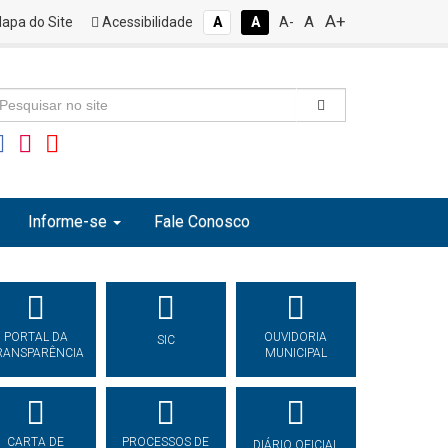
A+
A
apa do Site
Acessibilidade
A
A
A-
Informe-se
Fale Conosco
PORTAL DA
OUVIDORIA
SIC
RANSPARÊNCIA
MUNICIPAL
CARTA DE
PROCESSOS DE
DIÁRIO OFICIAL