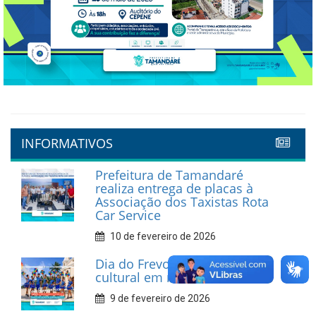
INFORMATIVOS
Prefeitura de Tamandaré
realiza entrega de placas à
Associação dos Taxistas Rota
Car Service
10 de fevereiro de 2026
Dia do Frevo: patrimônio
cultural em movimento
9 de fevereiro de 2026