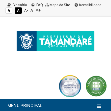
Glossário
FAQ
Mapa do Site
Acessibilidade
A+
A
A
A
A-
MENU PRINCIPAL