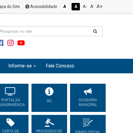
A+
A
pa do Site
Acessibilidade
A
A
A-
Informe-se
Fale Conosco
PORTAL DA
OUVIDORIA
SIC
RANSPARÊNCIA
MUNICIPAL
CARTA DE
PROCESSOS DE
DIÁRIO OFICIAL