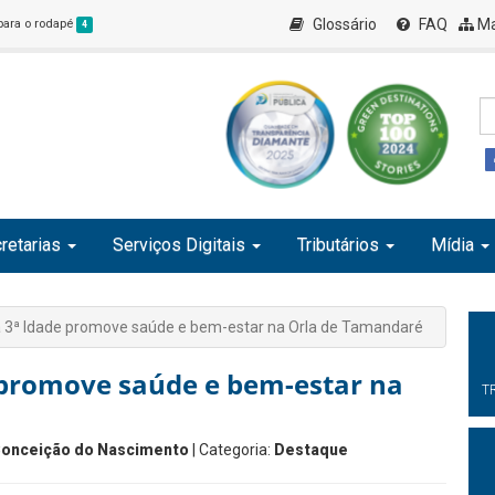
Glossário
FAQ
Ma
 para o rodapé
4
retarias
Serviços Digitais
Tributários
Mídia
 3ª Idade promove saúde e bem-estar na Orla de Tamandaré
 promove saúde e bem-estar na
T
Conceição do Nascimento
| Categoria:
Destaque