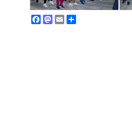
Facebook
Mastodon
Email
Share