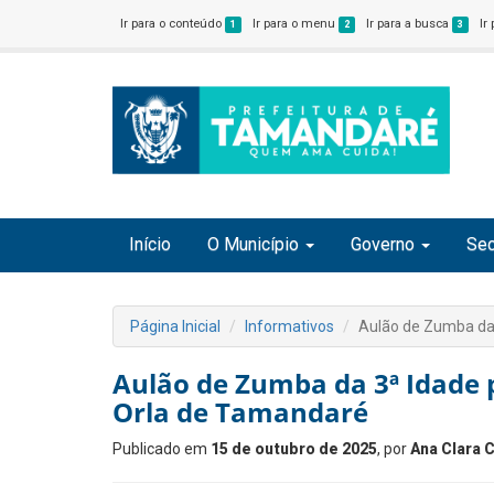
Ir para o conteúdo
Ir para o menu
Ir para a busca
Ir
1
2
3
Início
O Município
Governo
Sec
Página Inicial
Informativos
Aulão de Zumba da
Aulão de Zumba da 3ª Idade
Orla de Tamandaré
Publicado em
15 de outubro de 2025
, por
Ana Clara 