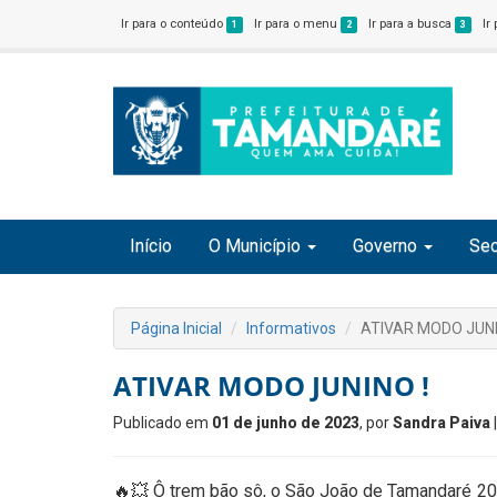
Ir para o conteúdo
Ir para o menu
Ir para a busca
Ir
1
2
3
Início
O Município
Governo
Sec
Página Inicial
Informativos
ATIVAR MODO JUNI
ATIVAR MODO JUNINO !
Publicado em
01 de junho de 2023
, por
Sandra Paiva
🔥💥 Ô trem bão sô, o São João de Tamandaré 202