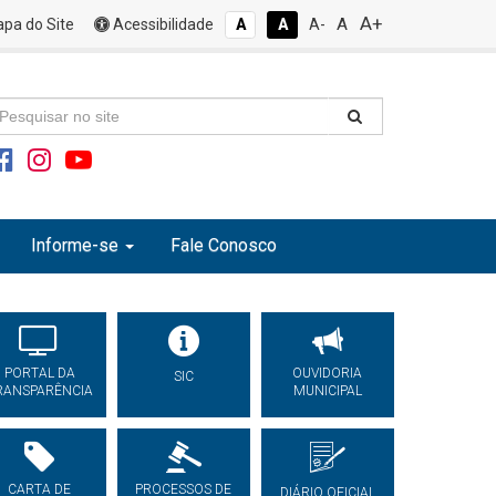
A+
A
pa do Site
Acessibilidade
A
A
A-
Informe-se
Fale Conosco
PORTAL DA
OUVIDORIA
SIC
RANSPARÊNCIA
MUNICIPAL
CARTA DE
PROCESSOS DE
DIÁRIO OFICIAL