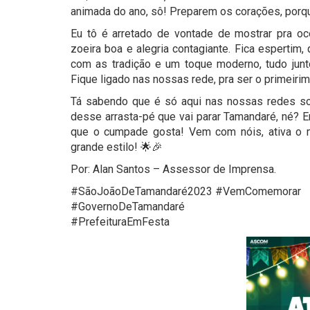
animada do ano, sô! Preparem os corações, porque
Eu tô é arretado de vontade de mostrar pra oc
zoeira boa e alegria contagiante. Fica espertim,
com as tradição e um toque moderno, tudo junt
Fique ligado nas nossas rede, pra ser o primeirim 
Tá sabendo que é só aqui nas nossas redes soc
desse arrasta-pé que vai parar Tamandaré, né? En
que o cumpade gosta! Vem com nóis, ativa o 
grande estilo! 🌟🎉
Por: Alan Santos – Assessor de Imprensa.
#SãoJoãoDeTamandaré2023 #VemComemorar
#GovernoDeTamandaré
#PrefeituraEmFesta