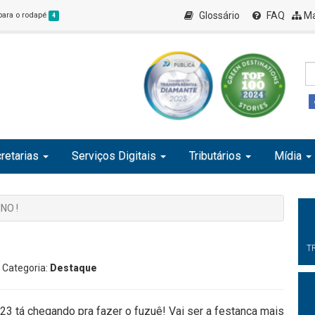
Glossário
FAQ
Ma
 para o rodapé
4
retarias
Serviços Digitais
Tributários
Mídia
NO !
T
| Categoria:
Destaque
3 tá chegando pra fazer o fuzuê! Vai ser a festança mais