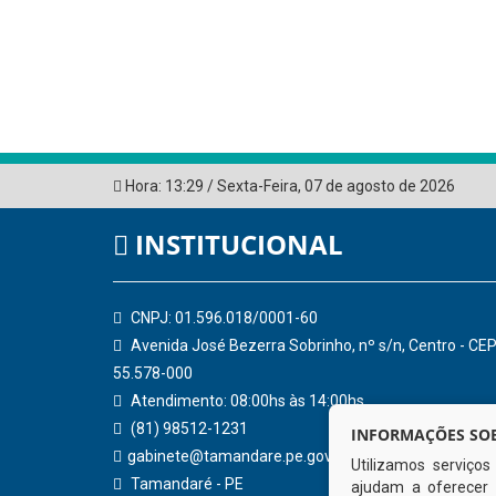
Hora:
13:29
/
Sexta-Feira
,
07 de agosto de 2026
INSTITUCIONAL
CNPJ: 01.596.018/0001-60
Avenida José Bezerra Sobrinho, nº s/n, Centro - CEP
55.578-000
Atendimento: 08:00hs às 14:00hs
(81) 98512-1231
INFORMAÇÕES SOB
gabinete@tamandare.pe.gov.br
Utilizamos serviço
Tamandaré - PE
ajudam a oferecer 