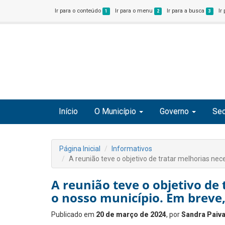
Ir para o conteúdo
Ir para o menu
Ir para a busca
Ir
1
2
3
Início
O Município
Governo
Sec
Página Inicial
Informativos
A reunião teve o objetivo de tratar melhorias nec
A reunião teve o objetivo de
o nosso município. Em breve,
Publicado em
20 de março de 2024
, por
Sandra Paiv