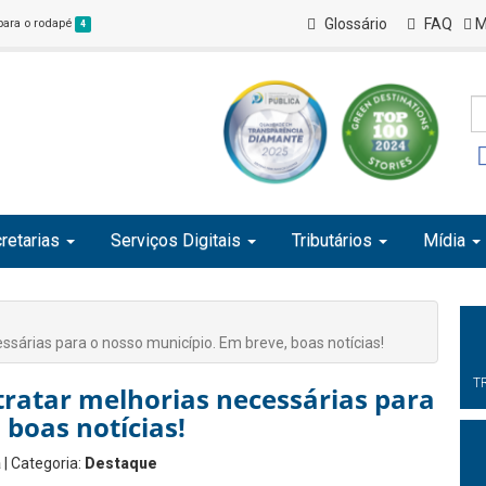
Glossário
FAQ
M
 para o rodapé
4
retarias
Serviços Digitais
Tributários
Mídia
essárias para o nosso município. Em breve, boas notícias!
T
 tratar melhorias necessárias para
 boas notícias!
a
| Categoria:
Destaque