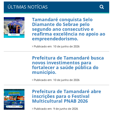
orla da cidade.
26 de dezembro de 2025
PartiuENEM — Prefeitura
garante transporte gratuito
para os estudantes
7 de novembro de 2025
Política Nacional Aldir Blanc
— Tamandaré tem Plano de
Aplicação de Recursos (PAR)
habilitado
7 de novembro de 2025
ÚLTIMAS NOTÍCIAS
Tamandaré conquista Selo
Diamante do Sebrae pelo
segundo ano consecutivo e