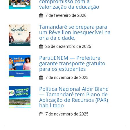
Car Service
10 de fevereiro de 2026
Dia do Frevo: patrimônio
cultural em movimento
9 de fevereiro de 2026
Prefeitura de Tamandaré
fortalece apoio aos
catadores de materiais
recicláveis
9 de fevereiro de 2026
Prefeitura de Tamandaré
reforça diálogo e
compromisso com a
valorização da educação
7 de fevereiro de 2026
Tamandaré se prepara para
um Réveillon inesquecível na