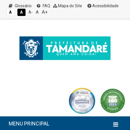
Glossário
FAQ
Mapa do Site
Acessibilidade
A+
A
A
A
A-
MENU PRINCIPAL