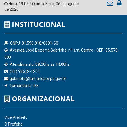
Ministério Público do Estado de Pernambuco
Controladoria-Geral da União
Confederação Nacional de Municípios - CNM
QEdu
SICONFI - Tesouro Nacional
Consultar Convênios
Receber Informações sobre novos Repasses
Hora:
19:05
/
Quinta-Feira
,
06 de agosto
de 2026
INSTITUCIONAL