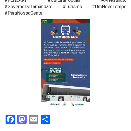
#FENEART #CulturaPopular #Artesanato
#GovernoDeTamandaré #Turismo #UmNovoTempo
#ParaNossaGente
Facebook
Mastodon
Email
Share