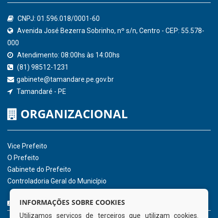
Confederação Nacional de Municípios - CNM
QEdu
SICONFI - Tesouro Nacional
Consultar Convênios
Receber Informações sobre novos Repasses
Hora:
09:13
/
Sábado
,
08 de agosto de
2026
INSTITUCIONAL
CNPJ: 01.596.018/0001-60
Avenida José Bezerra Sobrinho, nº s/n, Centro - CEP: 55.578-
INFORMAÇÕES SOBRE COOKIES
000
Utilizamos serviços de terceiros que utilizam cookies.
Atendimento: 08:00hs às 14:00hs