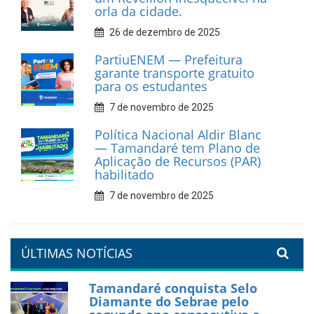
9 de fevereiro de 2026
Prefeitura de Tamandaré
fortalece apoio aos
catadores de materiais
recicláveis
9 de fevereiro de 2026
Prefeitura de Tamandaré
reforça diálogo e
compromisso com a
valorização da educação
7 de fevereiro de 2026
Tamandaré se prepara para
um Réveillon inesquecível na
orla da cidade.
26 de dezembro de 2025
PartiuENEM — Prefeitura
garante transporte gratuito