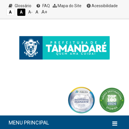
Glossário
FAQ
Mapa do Site
Acessibilidade
A+
A
A
A
A-
MENU PRINCIPAL